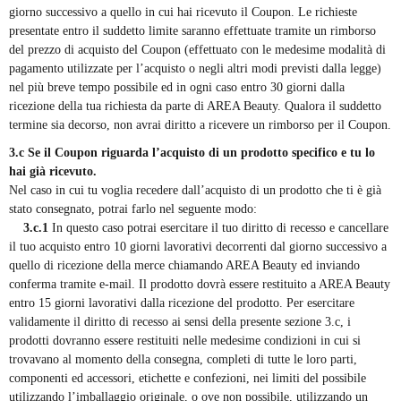
giorno successivo a quello in cui hai ricevuto il Coupon. Le richieste
presentate entro il suddetto limite saranno effettuate tramite un rimborso
del prezzo di acquisto del Coupon (effettuato con le medesime modalità di
pagamento utilizzate per l’acquisto o negli altri modi previsti dalla legge)
nel più breve tempo possibile ed in ogni caso entro 30 giorni dalla
ricezione della tua richiesta da parte di AREA Beauty. Qualora il suddetto
termine sia decorso, non avrai diritto a ricevere un rimborso per il Coupon.
3.c Se il Coupon riguarda l’acquisto di un prodotto specifico e tu lo
hai già ricevuto.
Nel caso in cui tu voglia recedere dall’acquisto di un prodotto che ti è già
stato consegnato, potrai farlo nel seguente modo:
3.c.1
In questo caso potrai esercitare il tuo diritto di recesso e cancellare
il tuo acquisto entro 10 giorni lavorativi decorrenti dal giorno successivo a
quello di ricezione della merce chiamando AREA Beauty
ed inviando
conferma tramite e-mail
. Il prodotto dovrà essere restituito a AREA Beauty
entro 15 giorni lavorativi dalla ricezione del prodotto. Per esercitare
validamente il diritto di recesso ai sensi della presente sezione 3.c, i
prodotti dovranno essere restituiti nelle medesime condizioni in cui si
trovavano al momento della consegna, completi di tutte le loro parti,
componenti ed accessori, etichette e confezioni, nei limiti del possibile
utilizzando l’imballaggio originale, o ove non possibile, utilizzando un