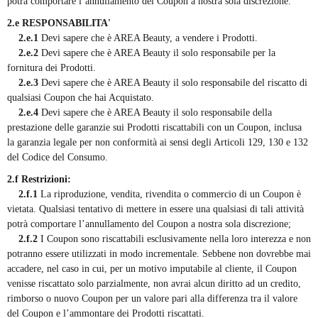
potrà comportare l’annullamento del Coupon a nostra sola discrezione.
2.e RESPONSABILITA'
2.e.1
Devi sapere che è AREA Beauty, a vendere i Prodotti.
2.e.2
Devi sapere che è AREA Beauty il solo responsabile per la
fornitura dei Prodotti.
2.e.3
Devi sapere che è AREA Beauty il solo responsabile del riscatto di
qualsiasi Coupon che hai Acquistato.
2.e.4
Devi sapere che è AREA Beauty il solo responsabile della
prestazione delle garanzie sui Prodotti riscattabili con un Coupon, inclusa
la garanzia legale per non conformità ai sensi degli Articoli 129, 130 e 132
del Codice del Consumo.
2.f Restrizioni:
2.f.1
La riproduzione, vendita, rivendita o commercio di un Coupon è
vietata. Qualsiasi tentativo di mettere in essere una qualsiasi di tali attività
potrà comportare l’annullamento del Coupon a nostra sola discrezione;
2.f.2
I Coupon sono riscattabili esclusivamente nella loro interezza e non
potranno essere utilizzati in modo incrementale. Sebbene non dovrebbe mai
accadere, nel caso in cui, per un motivo imputabile al cliente, il Coupon
venisse riscattato solo parzialmente, non avrai alcun diritto ad un credito,
rimborso o nuovo Coupon per un valore pari alla differenza tra il valore
del Coupon e l’ammontare dei Prodotti riscattati.