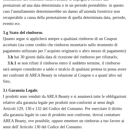
prestazioni ad una data determinata o in un periodo prestabilito. in questo
caso l'annullamento determinerebbe un danno all'azienda fornitrice non
recuperabile a causa della prenotazione di quella determinata data, periodo,
evento ecc.
3.g Stato del rimborso.
Quanto segue si applicherà sempre a qualsiasi rimborso di un Coupon
accettato (sia come credito che rimborso monetario sullo strumento di
pagamento utilizzato per l’acquisto originario o altro mezzo di pagamento):
3.h
hai 30 giorni dalla data di ricezione del rimborso per rifiutarlo;
3.h.1
se non rifiuti il rimborso entro il suddetto termine, il rimborso
sarà sempre considerato a saldo e stralcio di qualsiasi pretesa tu possa avere
nei confronti di AREA Beauty in relazione al Coupon o a quant’altro sul
Sito;
3.i Garanzia Legale.
I prodotti sono venduti da AREA Beauty e si assumerà tutte le obbligazioni
relative alla garanzia legale per prodotti non-conformi ai sensi degli
Articoli 129, 130 e 132 del Codice del Consumo. Per esercitare il diritto
alla garanzia legale in caso di prodotto non conforme, dovrai contattare
AREA Beauty
, ove possibile, oppure emettere un rimborso a tuo favore ai
sensi dell’Articolo 130 del Codice del Consumo.