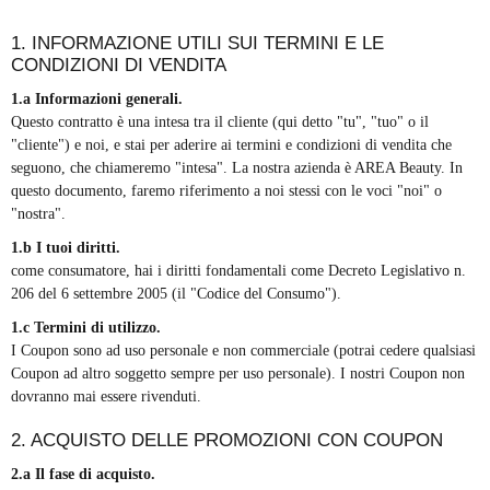
1. INFORMAZIONE UTILI SUI TERMINI E LE
CONDIZIONI DI VENDITA
1.a Informazioni generali.
Questo contratto è una intesa tra il cliente (qui detto "tu", "tuo" o il
"cliente") e noi, e stai per aderire ai termini e condizioni di vendita che
seguono, che chiameremo "intesa". La nostra azienda è AREA Beauty.
In
questo documento, faremo riferimento a noi stessi con le voci "noi" o
"nostra".
1.b I tuoi diritti.
come consumatore, hai i diritti fondamentali come Decreto Legislativo n.
206 del 6 settembre 2005 (il "Codice del Consumo").
1.c Termini di utilizzo.
I Coupon sono ad uso personale e non commerciale (potrai cedere qualsiasi
Coupon ad altro soggetto sempre per uso personale). I nostri Coupon non
dovranno mai essere rivenduti.
2. ACQUISTO DELLE PROMOZIONI CON COUPON
2.a Il fase di acquisto.