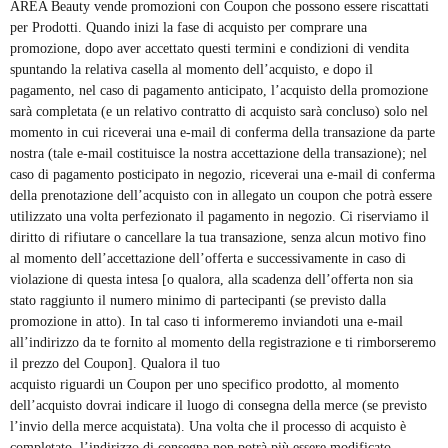
AREA Beauty vende promozioni con Coupon che possono essere riscattati
per Prodotti. Quando inizi la fase di acquisto per comprare una
promozione, dopo aver accettato questi termini e condizioni di vendita
spuntando la relativa casella al momento dell’acquisto, e dopo il
pagamento, nel caso di pagamento anticipato, l’acquisto della promozione
sarà completata (e un relativo contratto di acquisto sarà concluso) solo nel
momento in cui riceverai una e-mail di conferma della transazione da parte
nostra (tale e-mail costituisce la nostra accettazione della transazione); nel
caso di pagamento posticipato in negozio, riceverai una e-mail di conferma
della prenotazione dell’acquisto con in allegato un coupon che potrà essere
utilizzato una volta perfezionato il pagamento in negozio. Ci riserviamo il
diritto di rifiutare o cancellare la tua transazione, senza alcun motivo fino
al momento dell’accettazione dell’offerta e successivamente in caso di
violazione di questa intesa [o qualora, alla scadenza dell’offerta non sia
stato raggiunto il numero minimo di partecipanti (se previsto dalla
promozione in atto). In tal caso ti informeremo inviandoti una e-mail
all’indirizzo da te fornito al momento della registrazione e ti rimborseremo
il prezzo del Coupon]. Qualora il tuo
acquisto riguardi un Coupon per uno specifico prodotto, al momento
dell’acquisto dovrai indicare il luogo di consegna della merce (se previsto
l’invio della merce acquistata). Una volta che il processo di acquisto è
completato, l’indirizzo di consegna non potrà più essere modificato.