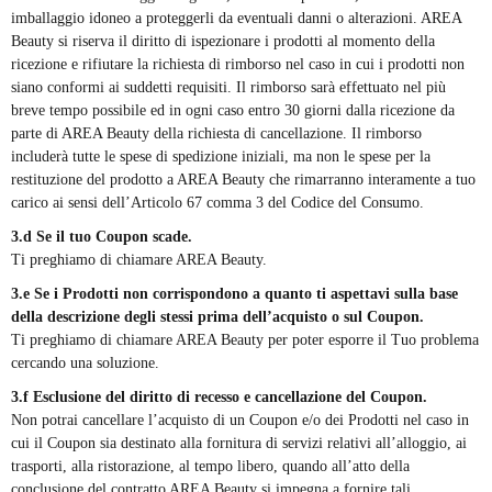
imballaggio idoneo a proteggerli da eventuali danni o alterazioni. AREA
Beauty si riserva il diritto di ispezionare i prodotti al momento della
ricezione e rifiutare la richiesta di rimborso nel caso in cui i prodotti non
siano conformi ai suddetti requisiti. Il rimborso sarà effettuato nel più
breve tempo possibile ed in ogni caso entro 30 giorni dalla ricezione da
parte di AREA Beauty della richiesta di cancellazione. Il rimborso
includerà tutte le spese di spedizione iniziali, ma non le spese per la
restituzione del prodotto a AREA Beauty che rimarranno interamente a tuo
carico ai sensi dell’Articolo 67 comma 3 del Codice del Consumo.
3.d Se il tuo Coupon scade.
Ti preghiamo di chiamare AREA Beauty
.
3.e Se i Prodotti non corrispondono a quanto ti aspettavi sulla base
della descrizione degli stessi prima dell’acquisto o sul Coupon.
Ti preghiamo di chiamare AREA Beauty
per poter esporre il Tuo problema
cercando una soluzione.
3.f Esclusione del diritto di recesso e cancellazione del Coupon.
Non potrai cancellare l’acquisto di un Coupon e/o dei Prodotti nel caso in
cui il Coupon sia destinato alla fornitura di servizi relativi all’alloggio, ai
trasporti, alla ristorazione, al tempo libero, quando all’atto della
conclusione del contratto AREA Beauty si impegna a fornire tali