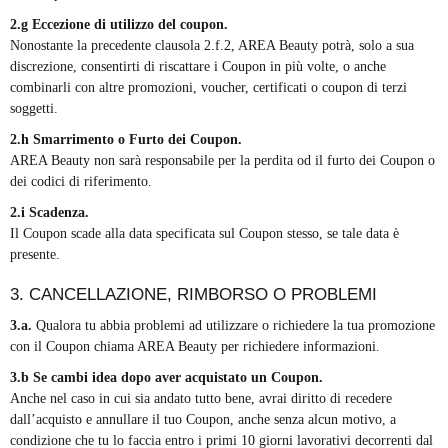
2.g Eccezione di utilizzo del coupon.
Nonostante la precedente clausola 2.f.2, AREA Beauty potrà, solo a sua
discrezione, consentirti di riscattare i Coupon in più volte, o anche
combinarli con altre promozioni, voucher, certificati o coupon di terzi
soggetti.
2.h Smarrimento o Furto dei Coupon.
AREA Beauty non sarà responsabile per la perdita od il furto dei Coupon o
dei codici di riferimento.
2.i Scadenza.
Il Coupon scade alla data specificata sul Coupon stesso, se tale data è
presente.
3. CANCELLAZIONE, RIMBORSO O PROBLEMI
3.a.
Qualora tu abbia problemi ad utilizzare o richiedere la tua promozione
con il Coupon chiama
AREA Beauty per richiedere informazioni.
3.b Se cambi idea dopo aver acquistato un Coupon.
Anche nel caso in cui sia andato tutto bene, avrai diritto di recedere
dall’acquisto e annullare il tuo Coupon, anche senza alcun motivo, a
condizione che tu lo faccia entro i primi 10 giorni lavorativi decorrenti dal